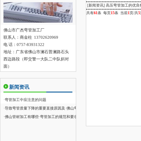
[新闻资讯]
高压弯管加工的优良
共有
61
条 每页
15
条 当前
1
页/共
5
佛山市广杰弯管加工厂
联系人：
商金柱 13702620969
电 话：0757-83931322
地址：
广东省佛山市澜石普澜路石头
西边路段（即交警一大队二中队斜对
面）
新闻资讯
·
弯管加工中应注意的问题
·
导致弯管质量下降的重要直接原因及
·
佛山弯管加工方式
·
佛山管材加工有哪些
·
弯管加工的规范和要求