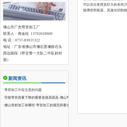
可以充分发挥其巨大的杀伤
玻璃管和瓷器。其激光切割
佛山市广杰弯管加工厂
联系人：
商金柱 13702620969
电 话：0757-83931322
地址：
广东省佛山市澜石普澜路石头
西边路段（即交警一大队二中队斜对
面）
新闻资讯
·
弯管加工中应注意的问题
·
导致弯管质量下降的重要直接原因及
·
佛山弯管加工方式
·
佛山管材加工有哪些
·
弯管加工的规范和要求